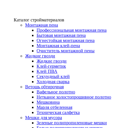
Каталог стройматериалов
Монтажная пена
Профессиональная монтажная пена
Бытовая монтажная пена
Огнестойкая монтажная пена
Монтажная клей-пена
Очиститель монтажной пены
Жидкие гвозди
Жидкие гвозди
Клей-герметик
Клей ПВА
Секундный клей
Холодная сварка
Ветошь обтирочная
Вафельное полотно
Нетканое холостопрошивное полотно
Мешковина
Марля отбеленная
Техническая салфетка
Мешки для мусора
Зеленые полипропиленовые мешки
Белые полипропиленовые мешки