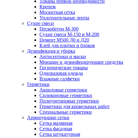
Товары первой необходимости
Крепеж
Москитная сетка
Уплотнительные ленты
Сухие смеси
Пескобетон М-300
Сухие смеси М-150 и М-200
Цемент М500 Д0 и Д20
Клей для плитки и блоков
Дезинфекция и уборка
Антисептики и маски
Моющие и дезинфецирующие средства
Гигиенические товары
Одноразовая одежда
Влажные салфетки
Герметики
Акриловые герметики
Силиконовые герметики
Полиуретановые герметики
Герметики для кровельных работ
Специальные герметики
Армирующие сетки
Сетка малярная
Сетка фасадная
Сетка штукатурная