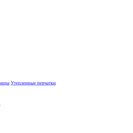
вицы
Утепленные перчатки
б