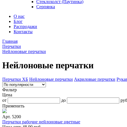
Стеклохолст (Паутинка)
Серпянка
О нас
Блог
Распродажи
Контакты
Главная
Перчатки
Нейлоновые перчатки
Нейлоновые перчатки
Перчатки ХБ
Нейлоновые перчатки
Акриловые перчатки
Рука
Фильтр
Цена
от
до
ру
Применить
Арт. 5200
Перчатки рабочие нейлоновые цветные
Цена опт:
48.00
руб.