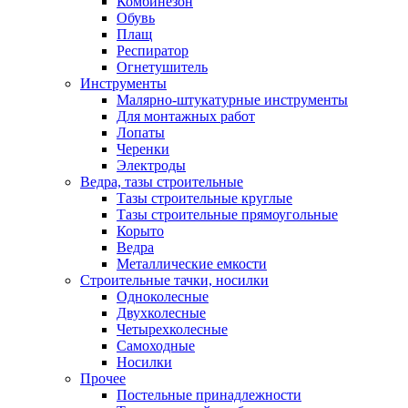
Комбинезон
Обувь
Плащ
Респиратор
Огнетушитель
Инструменты
Малярно-штукатурные инструменты
Для монтажных работ
Лопаты
Черенки
Электроды
Ведра, тазы строительные
Тазы строительные круглые
Тазы строительные прямоугольные
Корыто
Ведра
Металлические емкости
Строительные тачки, носилки
Одноколесные
Двухколесные
Четырехколесные
Самоходные
Носилки
Прочее
Постельные принадлежности