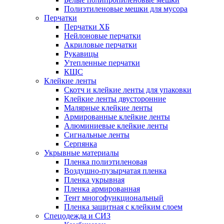
Полиэтиленовые мешки для мусора
Перчатки
Перчатки ХБ
Нейлоновые перчатки
Акриловые перчатки
Рукавицы
Утепленные перчатки
КЩС
Клейкие ленты
Скотч и клейкие ленты для упаковки
Клейкие ленты двусторонние
Малярные клейкие ленты
Армированные клейкие ленты
Алюминиевые клейкие ленты
Сигнальные ленты
Серпянка
Укрывные материалы
Пленка полиэтиленовая
Воздушно-пузырчатая пленка
Пленка укрывная
Пленка армированная
Тент многофункциональный
Пленка защитная с клейким слоем
Спецодежда и СИЗ