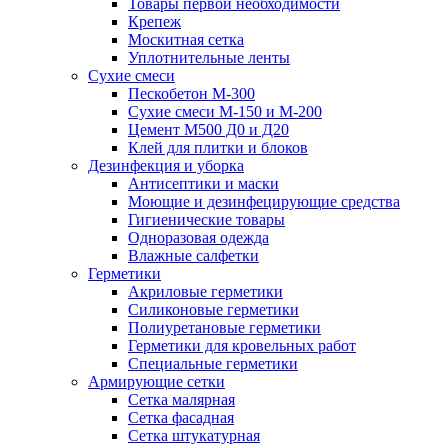
Товары первой необходимости
Крепеж
Москитная сетка
Уплотнительные ленты
Сухие смеси
Пескобетон М-300
Сухие смеси М-150 и М-200
Цемент М500 Д0 и Д20
Клей для плитки и блоков
Дезинфекция и уборка
Антисептики и маски
Моющие и дезинфецирующие средства
Гигиенические товары
Одноразовая одежда
Влажные салфетки
Герметики
Акриловые герметики
Силиконовые герметики
Полиуретановые герметики
Герметики для кровельных работ
Специальные герметики
Армирующие сетки
Сетка малярная
Сетка фасадная
Сетка штукатурная