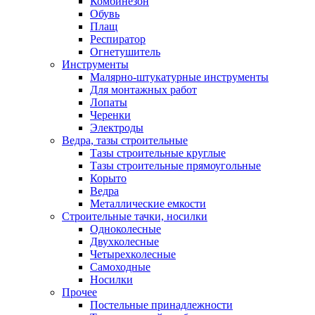
Комбинезон
Обувь
Плащ
Респиратор
Огнетушитель
Инструменты
Малярно-штукатурные инструменты
Для монтажных работ
Лопаты
Черенки
Электроды
Ведра, тазы строительные
Тазы строительные круглые
Тазы строительные прямоугольные
Корыто
Ведра
Металлические емкости
Строительные тачки, носилки
Одноколесные
Двухколесные
Четырехколесные
Самоходные
Носилки
Прочее
Постельные принадлежности