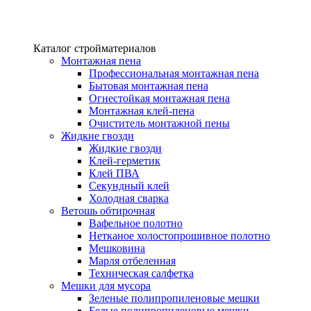
Каталог стройматериалов
Монтажная пена
Профессиональная монтажная пена
Бытовая монтажная пена
Огнестойкая монтажная пена
Монтажная клей-пена
Очиститель монтажной пены
Жидкие гвозди
Жидкие гвозди
Клей-герметик
Клей ПВА
Секундный клей
Холодная сварка
Ветошь обтирочная
Вафельное полотно
Нетканое холостопрошивное полотно
Мешковина
Марля отбеленная
Техническая салфетка
Мешки для мусора
Зеленые полипропиленовые мешки
Белые полипропиленовые мешки