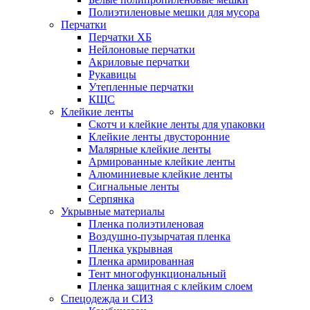
Полиэтиленовые мешки для мусора
Перчатки
Перчатки ХБ
Нейлоновые перчатки
Акриловые перчатки
Рукавицы
Утепленные перчатки
КЩС
Клейкие ленты
Скотч и клейкие ленты для упаковки
Клейкие ленты двусторонние
Малярные клейкие ленты
Армированные клейкие ленты
Алюминиевые клейкие ленты
Сигнальные ленты
Серпянка
Укрывные материалы
Пленка полиэтиленовая
Воздушно-пузырчатая пленка
Пленка укрывная
Пленка армированная
Тент многофункциональный
Пленка защитная с клейким слоем
Спецодежда и СИЗ