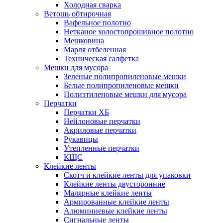
Холодная сварка
Ветошь обтирочная
Вафельное полотно
Нетканое холостопрошивное полотно
Мешковина
Марля отбеленная
Техническая салфетка
Мешки для мусора
Зеленые полипропиленовые мешки
Белые полипропиленовые мешки
Полиэтиленовые мешки для мусора
Перчатки
Перчатки ХБ
Нейлоновые перчатки
Акриловые перчатки
Рукавицы
Утепленные перчатки
КЩС
Клейкие ленты
Скотч и клейкие ленты для упаковки
Клейкие ленты двусторонние
Малярные клейкие ленты
Армированные клейкие ленты
Алюминиевые клейкие ленты
Сигнальные ленты