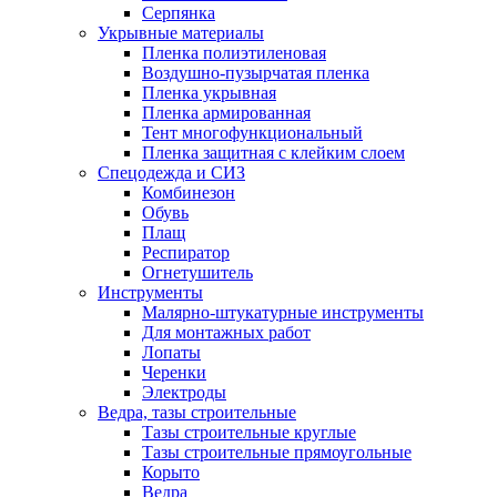
Серпянка
Укрывные материалы
Пленка полиэтиленовая
Воздушно-пузырчатая пленка
Пленка укрывная
Пленка армированная
Тент многофункциональный
Пленка защитная с клейким слоем
Спецодежда и СИЗ
Комбинезон
Обувь
Плащ
Респиратор
Огнетушитель
Инструменты
Малярно-штукатурные инструменты
Для монтажных работ
Лопаты
Черенки
Электроды
Ведра, тазы строительные
Тазы строительные круглые
Тазы строительные прямоугольные
Корыто
Ведра