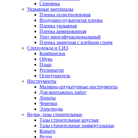
Серпянка
Укрывные материалы
Пленка полиэтиленовая
Воздушно-пузырчатая пленка
Пленка укрывная
Пленка армированная
Тент многофункциональный
Пленка защитная с клейким слоем
Спецодежда и СИЗ
Комбинезон
Обувь
Плащ
Респиратор
Огнетушитель
Инструменты
Малярно-штукатурные инструменты
Для монтажных работ
Лопаты
Черенки
Электроды
Ведра, тазы строительные
Тазы строительные круглые
Тазы строительные прямоугольные
Корыто
Ведра