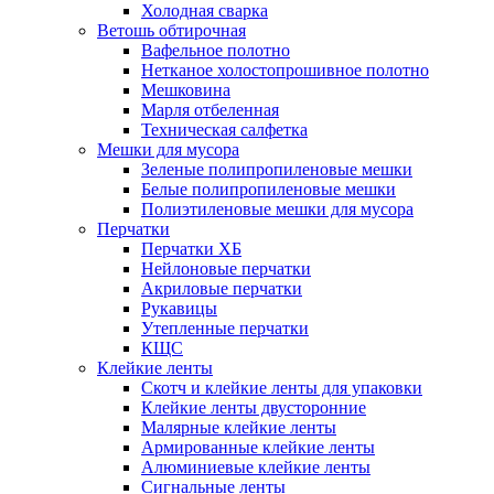
Холодная сварка
Ветошь обтирочная
Вафельное полотно
Нетканое холостопрошивное полотно
Мешковина
Марля отбеленная
Техническая салфетка
Мешки для мусора
Зеленые полипропиленовые мешки
Белые полипропиленовые мешки
Полиэтиленовые мешки для мусора
Перчатки
Перчатки ХБ
Нейлоновые перчатки
Акриловые перчатки
Рукавицы
Утепленные перчатки
КЩС
Клейкие ленты
Скотч и клейкие ленты для упаковки
Клейкие ленты двусторонние
Малярные клейкие ленты
Армированные клейкие ленты
Алюминиевые клейкие ленты
Сигнальные ленты