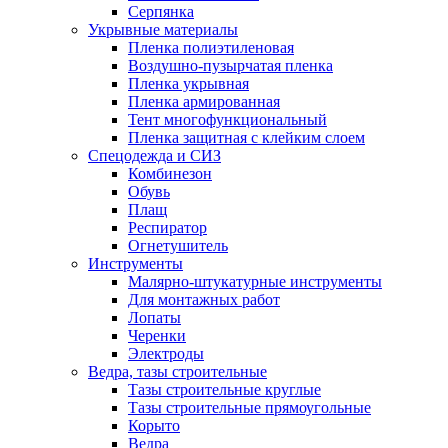
Серпянка
Укрывные материалы
Пленка полиэтиленовая
Воздушно-пузырчатая пленка
Пленка укрывная
Пленка армированная
Тент многофункциональный
Пленка защитная с клейким слоем
Спецодежда и СИЗ
Комбинезон
Обувь
Плащ
Респиратор
Огнетушитель
Инструменты
Малярно-штукатурные инструменты
Для монтажных работ
Лопаты
Черенки
Электроды
Ведра, тазы строительные
Тазы строительные круглые
Тазы строительные прямоугольные
Корыто
Ведра