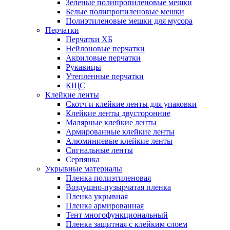
Зеленые полипропиленовые мешки
Белые полипропиленовые мешки
Полиэтиленовые мешки для мусора
Перчатки
Перчатки ХБ
Нейлоновые перчатки
Акриловые перчатки
Рукавицы
Утепленные перчатки
КЩС
Клейкие ленты
Скотч и клейкие ленты для упаковки
Клейкие ленты двусторонние
Малярные клейкие ленты
Армированные клейкие ленты
Алюминиевые клейкие ленты
Сигнальные ленты
Серпянка
Укрывные материалы
Пленка полиэтиленовая
Воздушно-пузырчатая пленка
Пленка укрывная
Пленка армированная
Тент многофункциональный
Пленка защитная с клейким слоем