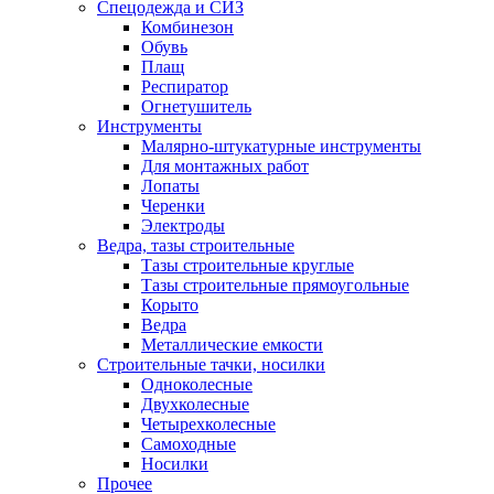
Спецодежда и СИЗ
Комбинезон
Обувь
Плащ
Респиратор
Огнетушитель
Инструменты
Малярно-штукатурные инструменты
Для монтажных работ
Лопаты
Черенки
Электроды
Ведра, тазы строительные
Тазы строительные круглые
Тазы строительные прямоугольные
Корыто
Ведра
Металлические емкости
Строительные тачки, носилки
Одноколесные
Двухколесные
Четырехколесные
Самоходные
Носилки
Прочее