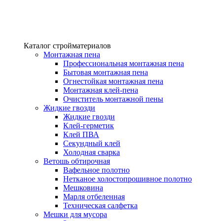
Каталог стройматериалов
Монтажная пена
Профессиональная монтажная пена
Бытовая монтажная пена
Огнестойкая монтажная пена
Монтажная клей-пена
Очиститель монтажной пены
Жидкие гвозди
Жидкие гвозди
Клей-герметик
Клей ПВА
Секундный клей
Холодная сварка
Ветошь обтирочная
Вафельное полотно
Нетканое холостопрошивное полотно
Мешковина
Марля отбеленная
Техническая салфетка
Мешки для мусора