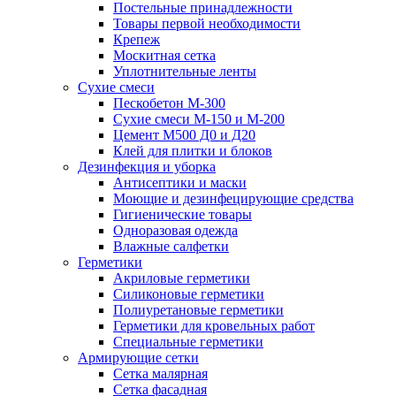
Постельные принадлежности
Товары первой необходимости
Крепеж
Москитная сетка
Уплотнительные ленты
Сухие смеси
Пескобетон М-300
Сухие смеси М-150 и М-200
Цемент М500 Д0 и Д20
Клей для плитки и блоков
Дезинфекция и уборка
Антисептики и маски
Моющие и дезинфецирующие средства
Гигиенические товары
Одноразовая одежда
Влажные салфетки
Герметики
Акриловые герметики
Силиконовые герметики
Полиуретановые герметики
Герметики для кровельных работ
Специальные герметики
Армирующие сетки
Сетка малярная
Сетка фасадная